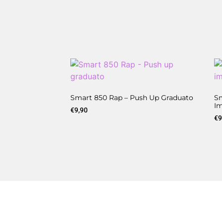
Smart 850 Rap – Push Up Graduato
Sm
Im
€
9,90
€
9