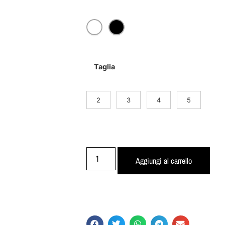
Taglia
2
3
4
5
Aggiungi al carrello