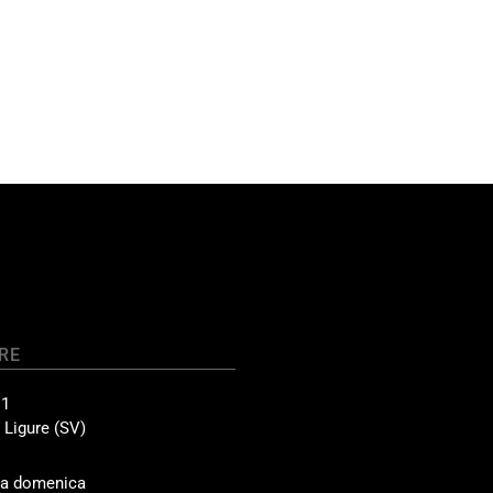
RE
11
 Ligure (SV)
3
lla domenica