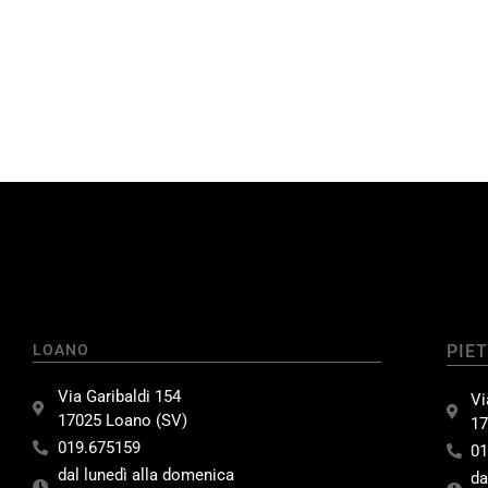
LOANO
PIE
Via Garibaldi 154
Vi
17025 Loano (SV)
17
019.675159
01
dal lunedì alla domenica
da