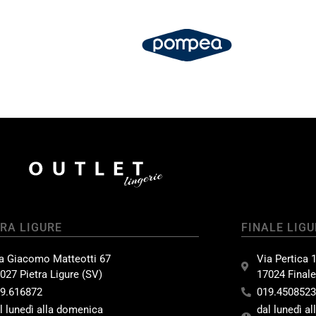
TRA LIGURE
FINALE LIGU
a Giacomo Matteotti 67
Via Pertica 
027 Pietra Ligure (SV)
17024 Finale
9.616872
019.450852
l lunedì alla domenica
dal lunedì a